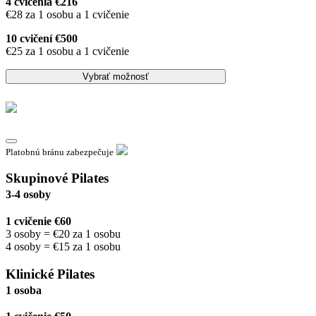
4 cvičenia €216
€28 za 1 osobu a 1 cvičenie
10 cvičení €500
€25 za 1 osobu a 1 cvičenie
Vybrať možnosť
Platobnú bránu zabezpečuje
Skupinové Pilates
3-4 osoby
1 cvičenie €60
3 osoby = €20 za 1 osobu
4 osoby = €15 za 1 osobu
Klinické Pilates
1 osoba